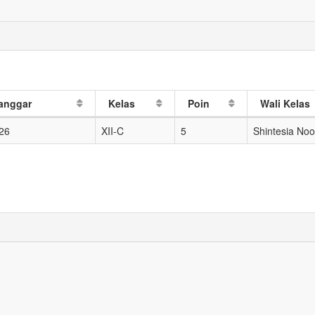
anggar
Kelas
Poin
Wali Kelas
026
XII-C
5
Shintesia Noo