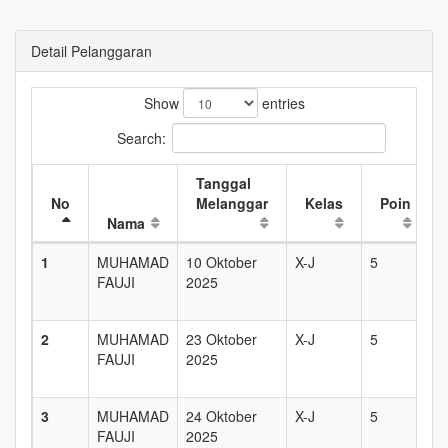
Detail Pelanggaran
Show
entries
Search:
Tanggal
No
Melanggar
Kelas
Poin
Nama
1
MUHAMAD
10 Oktober
X-J
5
D
FAUJI
2025
I
S
2
MUHAMAD
23 Oktober
X-J
5
D
FAUJI
2025
I
S
3
MUHAMAD
24 Oktober
X-J
5
D
FAUJI
2025
I