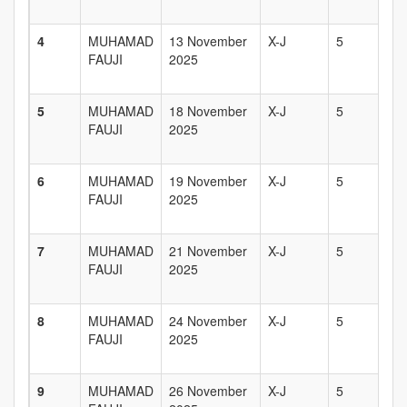
S
4
MUHAMAD
13 November
X-J
5
D
FAUJI
2025
I
S
5
MUHAMAD
18 November
X-J
5
D
FAUJI
2025
I
S
6
MUHAMAD
19 November
X-J
5
D
FAUJI
2025
I
S
7
MUHAMAD
21 November
X-J
5
D
FAUJI
2025
I
S
8
MUHAMAD
24 November
X-J
5
D
FAUJI
2025
I
S
9
MUHAMAD
26 November
X-J
5
D